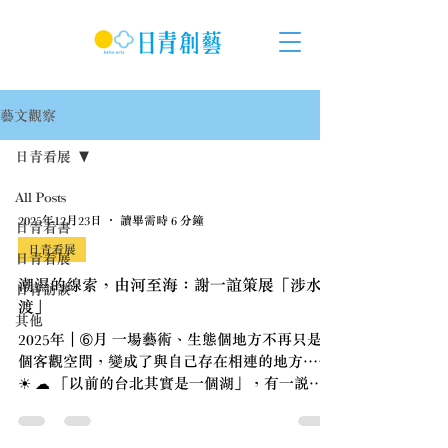
藝文觀察
日青看展
All Posts
2025年12月23日
讀畢需時 6 分鐘
日青看書
日青看展
日青看展
潮濕的線索，由河至海：謝一誼策展「涉水而
日青訪談
渡」
其他
2025年｜➅月 一場藝術、生態個地方不再只是一
個客觀空間，變成了與自己存在相連的地方……
☀ ☁ 「以前的台北其實是一個湖」，有一說是
大約九千到一萬年前的地層下陷而形成。郁永河
(1) 在其撰寫的《裨海紀遊》裡，便曾描述他在