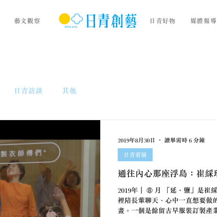
藝文觀察
日青好物
媒體報導
日青訪談
其他
2019年8月30日
讀畢需時 6 分鐘
日青看展
通往內心那座浮島：崔綵
2019年｜ ➇ 月 「延．鹽」
裡陪長輩聊天、心中一直想要做
畫。一個是餘留古早服裝訂製產