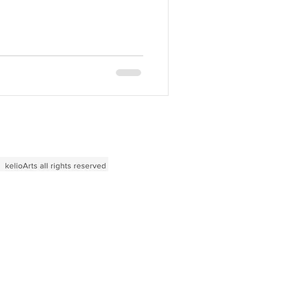
術家如同候鳥般在此其間往復，讓
。...