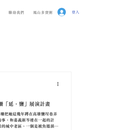
登入
聯絡我們
鳳山多寶粥
珊「延．鹽」展演計畫
是崔綵珊把她這幾年蹲在高雄鹽埕巷弄
的事，和嘉義新岑連在一起的計
業的城中老區，一個是被魚塭濕地