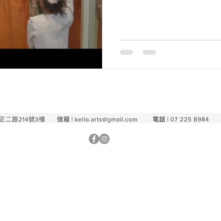
所環繞、浮島似的庄腳所在，藝
社區大小終究相信他們是「玩真的」