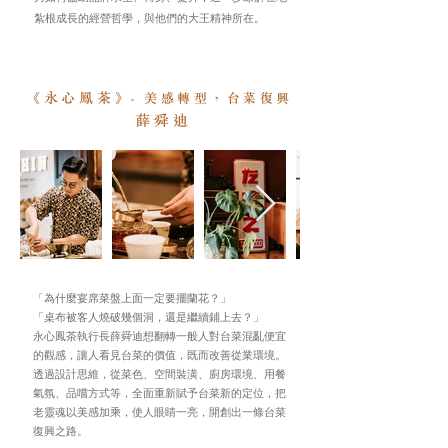
紮根成長的經營哲學，與他們的大王精神所在。
永心鳳茶
《
》
- 美感轉型，台菜復興
薛舜迪
「為什麼宴席菜盤上面一定要擺蘭花？」
「桌布被客人燒破幾個洞，還是繼續鋪上去？」
永心鳳茶執行長薛舜迪想翻轉一般人對台菜混亂便宜
的觀感，讓人看見台菜的價值，既而改善從業環境。
透過設計思維，從菜色、空間裝潢、廚房環境、用餐
氣氛、品嚐方式等，全面重新賦予台菜新的定位，把
老靈魂以美感加乘，使人眼睛一亮，開創出一條台菜
復興之路。