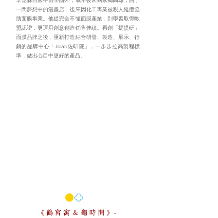
李昆霖自國中留學國外，成年後回到家鄉高雄，開了
一間夢想中的漫畫店，後來因化工專業被親人延攬協
助面膜事業。他從完全不懂面膜產業，到學習取得歐
盟認證，更運用創意創造銷售佳績。再創「提提研」
面膜品牌之後，重新打造結合研發、製造、展示、行
銷的品牌中心「Jolab佐研院」，一步步拉高製程標
準，做出心目中更好的產品。
鶴宮寓＆龜時間
《
》-