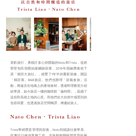
以自然和時間釀造的旅店
Trista Liao、Nato Chen
喜歡旅行，累積許多心得體驗的
和
，從經
Nato
Trista
營背包民宿開始接觸旅宿業，
年因緣際會租下
2016
原「鶴宮大旅社」，經歷了
年半的重新裝修，開設
1
「鶴宮寓」
旅店。他們也辦理「節氣食旅」活
B&B
動，將蘊含在地風土的產地食材，透過料理教室介紹
給學員，如今旅店一樓的咖啡館「龜時間」，延續了
這份對高雄土地的心意。而他們在大自然中感受到的
包容與愛，也透過旅店空間轉譯，傳遞給旅人。
Nato Chen、Trista Liao
Trista學經歷是管理與財會，Nato則就讀社會學系、
從事設計傢俱業務工作，非旅館相關經營背景的兩