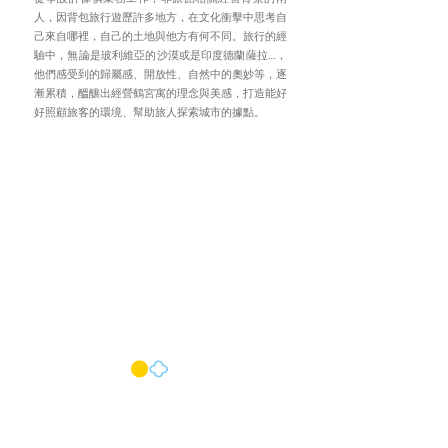
人，因背包旅行遊歷許多地方，在文化衝擊中思考自
己來自哪裡，自己的土地與他方有何不同。旅行的經
驗中，無論是玻利維亞的沙漠或是印度德蘭薩拉…，
他們感受到的歸屬感、開放性、自然中的奧妙等，逐
漸累積，醞釀出經營鶴宮寓的理念與美感，打造能好
好照顧旅客的環境、幫助旅人探索城市的據點。
金葉摸油湯
《
》-
傳承真功夫，心美感辦桌