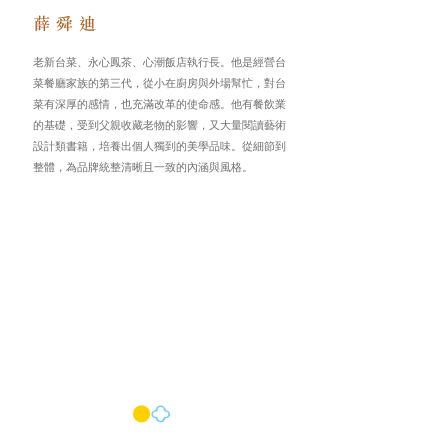
薛舜迪
​
老新台菜、永心鳳茶、心潮飯店執行長。他是經營台
菜餐廳家族的第三代，從小在廚房與外場幫忙，對台
菜有深厚的感情，也充滿改革的使命感。他有餐飲業
的基礎，受到父親收藏老物的影響，又大量閱讀藝術
設計類書籍，培養出個人獨到的美學品味。從細節到
整體，為品牌統整清晰且一致的內涵與風格。