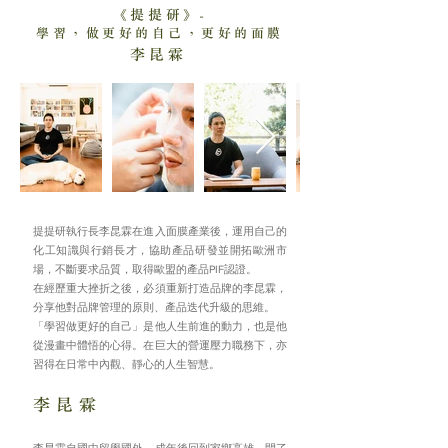
提提研
《
》
-
學習，做更好的自己，更好的面膜
李昆霖
提提研執行長李昆霖在進入面膜產業後，運用自己的
化工知識與行銷長才，協助產品研發並開拓歐洲市
場，不斷要求品質，取得歐盟的產品
認證。
PIF
在經歷重大挫折之後，必須重新打造品牌的李昆霖，
分享他對品牌管理的原則、產品迭代升級的思維。
「學習做更好的自己」是他人生前進的動力，也是他
從漫畫中體悟的心得。在巨大的營運壓力職務下，亦
習得在日常中內觀、靜心的人生智慧。
李昆霖