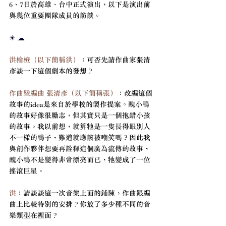
6、7日於高雄、台中正式演出，以下是演出前
與幾位重要團隊成員的訪談。
☀ ☁
洪榆橙（以下簡稱洪）
：可否先請作曲家張清
彥談一下這個劇本的發想？
作曲暨編曲 張清彥（以下簡稱張）
：
改編這個
故事的idea是來自於學校的製作提案。醜小鴨
的故事好像很勵志，但其實只是一個抱錯小孩
的故事。我以前想，就算牠是一隻長得跟別人
不一樣的鴨子，難道就應該被嘲笑嗎？因此我
與創作夥伴想要再詮釋這個廣為流傳的故事，
醜小鴨不是變得非常漂亮而已，牠變成了一位
搖滾巨星。
洪
：請談談這一次音樂上面的鋪陳，作曲跟編
曲上比較特別的安排？你放了多少種不同的音
樂類型在裡面？