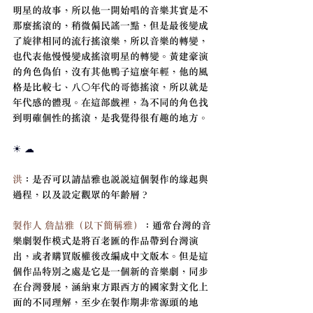
明星的故事，所以他一開始唱的音樂其實是不
那麼搖滾的，稍微偏民謠一點，但是最後變成
了旋律相同的流行搖滾樂，所以音樂的轉變，
也代表他慢慢變成搖滾明星的轉變。黃建豪演
的角色偽伯，沒有其他鴨子這麼年輕，他的風
格是比較七、八〇年代的哥德搖滾，所以就是
年代感的體現。在這部戲裡，為不同的角色找
到明確個性的搖滾，是我覺得很有趣的地方。
☀ ☁
洪
：是否可以請喆雅也說說這個製作的緣起與
過程，以及設定觀眾的年齡層？
製作人 詹喆雅（以下簡稱雅）
：通常台灣的音
樂劇製作模式是將百老匯的作品帶到台灣演
出，或者購買版權後改編成中文版本。但是這
個作品特別之處是它是一個新的音樂劇，同步
在台灣發展，涵納東方跟西方的國家對文化上
面的不同理解，至少在製作期非常源頭的地