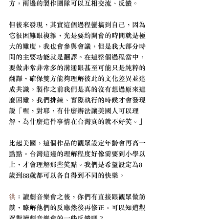
方，兩邊的製作團隊可以互相交流、反饋。
但後來發現，其實這個過程蠻搞到自己，因為
它很困難跟複雜，光是要約開會的時間就是極
大的難度，我也會參與會議，但是我大部分時
間的主要功能就是翻譯。在這整個過程當中，
要做非常非常多的溝通跟甚至可能只是純粹的
翻譯，確保雙方能夠理解彼此的文化差異並達
成共識。製作之前我們是真的沒有想過原來這
麼困難，我們排練、實際執行的時候才會發現
說「喔，對耶，有什麼辦法讓美國人可以理
解，為什麼這件事情在台灣真的就不好笑。」
比起美國，這個作品的觀眾設定年齡會再高一
點點。台灣這邊的理解程度好像需要到小學以
上，才會理解那些笑點。我們是希望設定為8
歲到88歲都可以各自得到不同的快樂。
洪
：讀劇音樂會之後，你們有直接跟觀眾做訪
談，瞭解他們的反應然後再修正。可以知道觀
眾對讀劇音樂會的一些反饋嗎？