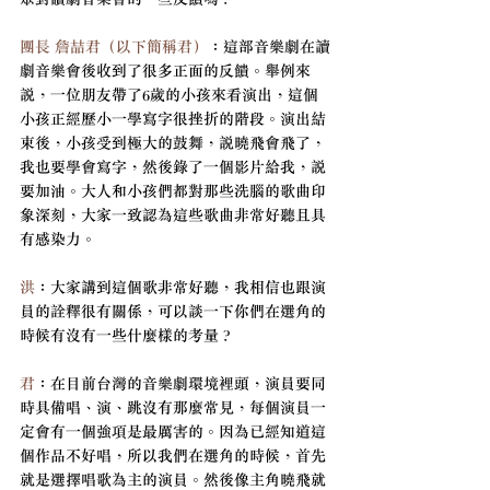
團長 詹喆君（以下簡稱君）
：這部音樂劇在讀
劇音樂會後收到了很多正面的反饋。舉例來
說，一位朋友帶了6歲的小孩來看演出，這個
小孩正經歷小一學寫字很挫折的階段。演出結
束後，小孩受到極大的鼓舞，說曉飛會飛了，
我也要學會寫字，然後錄了一個影片給我，說
要加油。大人和小孩們都對那些洗腦的歌曲印
象深刻，大家一致認為這些歌曲非常好聽且具
有感染力。
洪
：大家講到這個歌非常好聽，我相信也跟演
員的詮釋很有關係，可以談一下你們在選角的
時候有沒有一些什麼樣的考量？
君
：在目前台灣的音樂劇環境裡頭，演員要同
時具備唱、演、跳沒有那麼常見，每個演員一
定會有一個強項是最厲害的。因為已經知道這
個作品不好唱，所以我們在選角的時候，首先
就是選擇唱歌為主的演員。然後像主角曉飛就