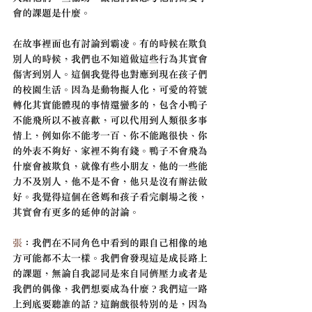
會的課題是什麼。
在故事裡面也有討論到霸凌。有的時候在欺負
別人的時候，我們也不知道做這些行為其實會
傷害到別人。這個我覺得也對應到現在孩子們
的校園生活。因為是動物擬人化，可愛的符號
轉化其實能體現的事情還蠻多的，包含小鴨子
不能飛所以不被喜歡，可以代用到人類很多事
情上，例如你不能考一百、你不能跑很快、你
的外表不夠好、家裡不夠有錢。鴨子不會飛為
什麼會被欺負，就像有些小朋友，他的一些能
力不及別人，他不是不會，他只是沒有辦法做
好。我覺得這個在爸媽和孩子看完劇場之後，
其實會有更多的延伸的討論。
張
：我們在不同角色中看到的跟自己相像的地
方可能都不太一樣。我們會發現這是成長路上
的課題，無論自我認同是來自同儕壓力或者是
我們的偶像，我們想要成為什麼？我們這一路
上到底要聽誰的話？這齣戲很特別的是，因為