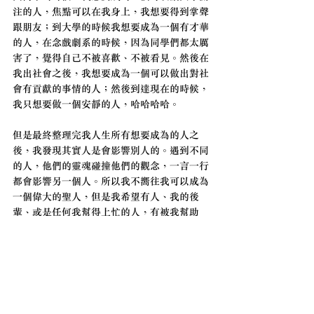
注的人，焦點可以在我身上，我想要得到掌聲
跟朋友；到大學的時候我想要成為一個有才華
的人，在念戲劇系的時候，因為同學們都太厲
害了，覺得自己不被喜歡、不被看見。然後在
我出社會之後，我想要成為一個可以做出對社
會有貢獻的事情的人；然後到達現在的時候，
我只想要做一個安靜的人，哈哈哈哈。
但是最終整理完我人生所有想要成為的人之
後，我發現其實人是會影響別人的。遇到不同
的人，他們的靈魂碰撞他們的觀念，一言一行
都會影響另一個人。所以我不嚮往我可以成為
一個偉大的聖人，但是我希望有人、我的後
輩、或是任何我幫得上忙的人，有被我幫助
過，我在他們身上有留下好的影響，那這樣的
人我覺得就是一個好的大人，但是如果可以又
賺大錢，大家又很關注我的話，然後又能做出
對社會有貢獻的事，我覺得也不錯！如果都有
的話，我當然就是越貪心越好等等。所以現在
我才會說我想成為一個安靜的人，一個安靜的