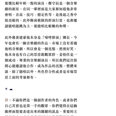
要選比較年輕一點的演員，鄭守辰是一個音樂
劇的新星，在同一輩裡面是大家都知道他非常
會唱，音高、技巧、穩定性等，是後起之秀中
很亮眼的。此外飾演歌隊的群演行當，也都邀
請能唱能跳為主，要能唱比較難的和聲。
此外像黃建豪他本身是「嚎哮排演」團長，今
年也會有一齣音樂劇的作品。市場上沒有看過
他唱音樂劇，所以會是一個亮點、然後好笑，
他本身也有自己的票房跟觀眾群。姜柏任是一
個成功、專業的音樂劇演員，所以我們這次很
開心能邀請他合作，成為作品的亮點。整體來
說，除了能唱以外，角色符合性或者是市場票
房上面的考量都有。
☀ ☁
洪
：不論你們是一個創作者的角色，或者你們
自己其實也是第一手的觀眾，你們覺得在這齣
戲裡面想要表達出來的關鍵的訊息、重要的主