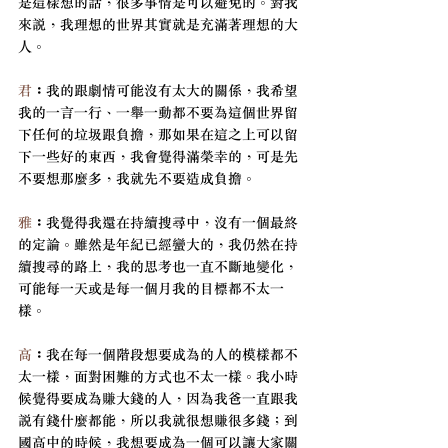
是這樣想的話，很多事情是可以避免的。對我
來說，我理想的世界其實就是充滿著理想的大
人。
君
：
我的跟劇情可能沒有太大的關係，我希望
我的一言一行、一舉一動都不要為這個世界留
下任何的垃圾跟負擔，那如果在這之上可以留
下一些好的東西，我會覺得滿榮幸的，可是先
不要想那麼多，我就先不要造成負擔。
雅
：
我覺得我還在持續搜尋中，沒有一個最終
的定論。雖然是年紀已經蠻大的，我仍然在持
續搜尋的路上，我的思考也一直不斷地變化，
可能每一天或是每一個月我的目標都不太一
樣。
高
：
我在每一個階段想要成為的人的模樣都不
太一樣，面對困難的方式也不太一樣。我小時
候覺得要成為賺大錢的人，因為我爸一直跟我
說有錢什麼都能，所以我就很想賺很多錢；到
國高中的時候，我想要成為一個可以讓大家關