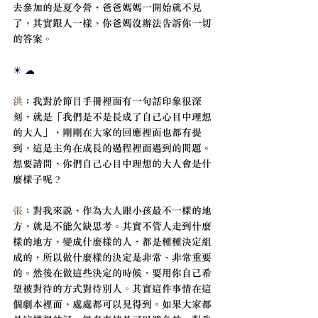
去參加的是夏令營，爸爸媽媽一開始就不見
了，其實跟人一樣，你爸媽沒辦法告訴你一切
的答案。
☀ ☁
洪
：我對於節目手冊裡面有一句話印象很深
刻，就是「我們是不是長成了自己心目中理想
的大人」，剛剛在大家的回應裡面也都有提
到，這是主角在成長的過程裡面遇到的問題。
想要請問，你們自己心目中理想的大人會是什
麼樣子呢？
張
：對我來說，作為大人跟小孩最不一樣的地
方，就是不能欠缺思考。其實不管人走到什麼
樣的地方，變成什麼樣的人，都是種種決定組
成的，所以做什麼樣的決定是非常、非常重要
的。然後在做這些決定的時候，要用你自己希
望被對待的方式對待別人。其實這件事情在這
個劇本裡面，處處都可以見得到。如果大家都