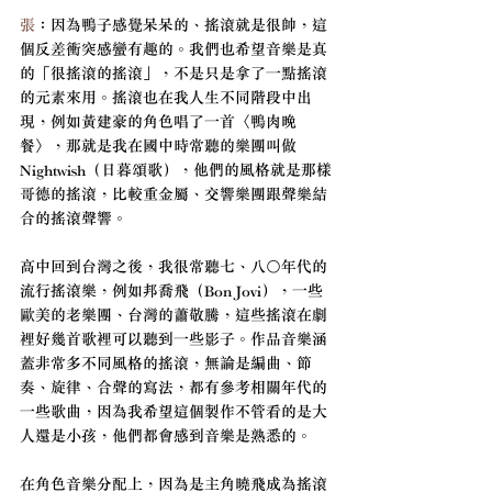
張
：因為鴨子感覺呆呆的、搖滾就是很帥，這
個反差衝突感蠻有趣的。我們也希望音樂是真
的「很搖滾的搖滾」，不是只是拿了一點搖滾
的元素來用。搖滾也在我人生不同階段中出
現，例如黃建豪的角色唱了一首〈鴨肉晚
餐〉，那就是我在國中時常聽的樂團叫做 
Nightwish（日暮頌歌），他們的風格就是那樣
哥德的搖滾，比較重金屬、交響樂團跟聲樂結
合的搖滾聲響。
高中回到台灣之後，我很常聽七、八〇年代的
流行搖滾樂，例如邦喬飛（Bon Jovi），一些
歐美的老樂團、台灣的蕭敬騰，這些搖滾在劇
裡好幾首歌裡可以聽到一些影子。作品音樂涵
蓋非常多不同風格的搖滾，無論是編曲、節
奏、旋律、合聲的寫法，都有參考相關年代的
一些歌曲，因為我希望這個製作不管看的是大
人還是小孩，他們都會感到音樂是熟悉的。
在角色音樂分配上，因為是主角曉飛成為搖滾