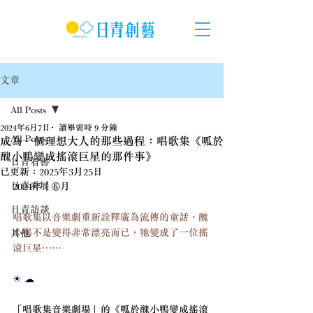
文章
All Posts
2024年6月7日
讀畢需時 9 分鐘
All Posts
成為一個理想大人的那些過程：唱歌集《呱於
醜小鴨變成搖滾巨星的那件事》
日青看書
已更新：
2025年3月25日
日青看展
2024年｜➅月
日青訪談
唱歌集以音樂劇重新詮釋廣為流傳的童話，醜
小鴨不是變得非常漂亮而已，牠變成了一位搖
其他
滾巨星……
☀ ☁
「唱歌集音樂劇場」的《呱於醜小鴨變成搖滾