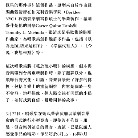
巨星的那件事》這個作品，原型來自於作曲暨
編曲張清彥在伯克利音樂學院（Berklee 
NYC）攻讀音樂劇寫作碩士的畢業製作，編劇
夥伴是他的同學Carter Quinn Tanis與
Timothy L. Michuda。張清彥是唱歌集的駐團
作曲家，為唱歌集創作過許多作品，包括《以
為是BL結果是BFF》、《幸福代理人》、《今
晚，我想來點》等。
這次唱歌集將《呱於醜小鴨》的構想、劇本與
音樂帶到台灣重新製作時，除了翻譯以外，也
順應台灣文化、用語、音樂背景做了許多的轉
換，包括音樂上的重新編排。內容是關於一隻
不會飛、崇拜偶像、但人際交往有問題的小鴨
子，如何找到自信、幫助同伴的故事。
3月22日，唱歌集在衛武營表演廳以讀劇音樂
會的形式進行小型發表，即使沒有佈景、服
裝，但音樂與演員的聲音、表演，已足以讓人
感受作品的精彩。作品將於6月15、16與7月 