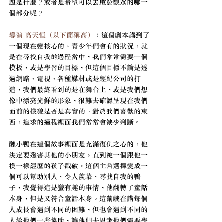
題是什麼？或者是希望可以去啟發觀眾的哪一
個部分呢？
導演 高天恒（以下簡稱高）
：這個劇本講到了
一個現在蠻核心的、青少年們會有的狀況，就
是在尋找自我的過程當中，我們常常需要一個
模板，或是學習的目標，但這個目標不論是透
過網路、電視、各種媒材或是經紀公司的打
造，我們最終看到的是在舞台上、或是我們想
像中漂亮光鮮的形象，很難去確認呈現在我們
面前的樣貌是否是真實的。對於我們喜歡的東
西，追求的過程裡面我們常常會缺少判斷。
醜小鴨在這個故事裡面是充滿復仇之心的，他
決定要殘害其他的小朋友，直到被一個跟他一
模一樣經歷的孩子戳破。這個主角選擇變成一
個可以幫助別人、令人羨慕、尋找自我的鴨
子，我覺得這是蠻有趣的事情，他翻轉了童話
本身，但是又符合童話本身。這齣戲在講每個
人成長會遇到不同的困難，但也會遇到不同的
人給他們一些協助，讓他們去思考他們需要學